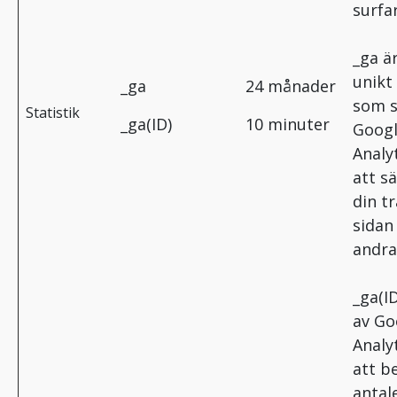
surfar
_ga är
unikt
_ga
24 månader
som s
Statistik
_ga(ID)
10 minuter
Goog
Analyt
att sä
din tra
sidan
andra
_ga(ID
av Go
Analyt
att b
antal