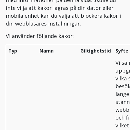
med informationen på denna sida. Skulle du
inte vilja att kakor lagras på din dator eller
mobila enhet kan du välja att blockera kakor i
din webbläsares inställningar.
Vi använder följande kakor:
Typ
Namn
Giltighetstid
Syfte
Vi sa
uppgi
vilka 
besök
länge
stann
webb
och f
vilket