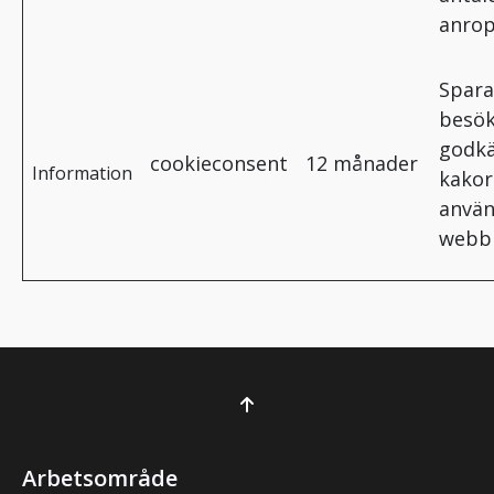
anrop
Spara
besö
godkä
cookieconsent
12 månader
Information
kakor
använ
webb
Arbetsområde