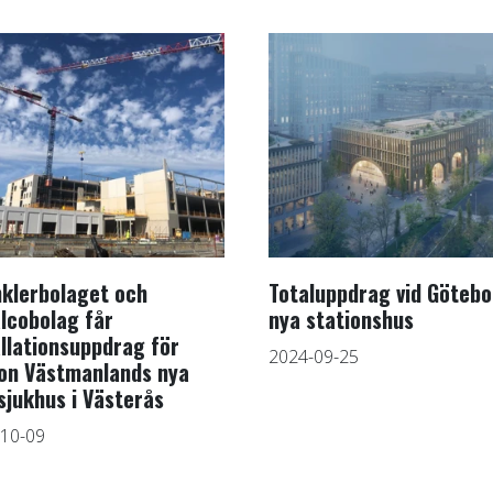
nklerbolaget och
Totaluppdrag vid Göteb
alcobolag får
nya stationshus
allationsuppdrag för
2024-09-25
on Västmanlands nya
sjukhus i Västerås
10-09