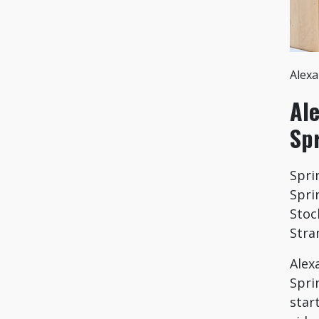
Alexa
Ale
Sp
Spri
Spri
Stoc
Stra
Alex
Spri
star