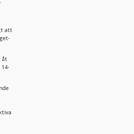
.
t att
get-
 åt
 14-
ande
ktiva