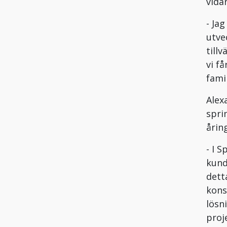
vida
- Ja
utve
till
vi f
fami
Alex
spri
åring
- I 
kund
dett
kons
lösn
proj