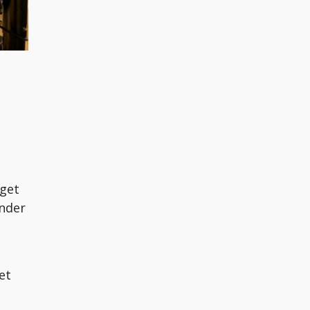
aget
ander
et