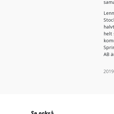
sama
Lenn
Stoc
halv
helt
komm
Spri
AB ä
2019
Se också