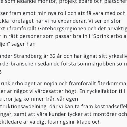
re som ledande montör, projektledare och platschef
g ser fram emot min nya roll och att få vara med och
ckla företaget när vi nu expanderar. Vi ser en stor
växt i framförallt Göteborgsregionen och det är viktig
år in rätt personer som passar bra in i ”Sprinklerbola
ljen” säger han.
ander Strandberg är 32 år och har ägnat sitt yrkesliv
nklerbranschen sedan de första sommarjobben som
.
Sprinklerbolaget är nöjda och framförallt återkomm
er är något vi värdesätter högt. En nyckelfaktor till
a tror jag kommer från vår egen
truktionsavdelning, där vi kan ta fram kostnadseffe
ingar, samt att våra kunder tycker att montörer och
ektledare är väldigt lösningsinriktade och