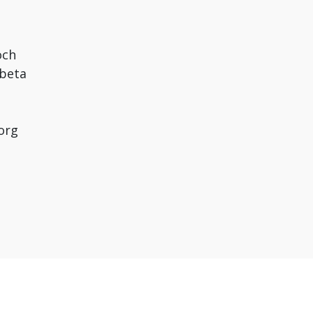
och
rbeta
org