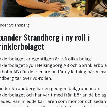
nder Strandberg.
xander Strandberg i ny roll i
rinklerbolaget
nklerbolaget är egentligen är två olika bolag;
nklerbolaget Syd i Helsingborg AB och Sprinklerbol
kholm AB där det senare nu får ny ledning när Alex
ndberg tar över vd-rollen.
ander Strandberg har en gedigen bakgrund inom
nklerbolaget och har varit med från början då bolag
tades. Han inledde karriären som montör och sedan