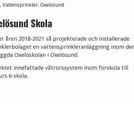
, Vattensprinkler, Oxelösund
elösund Skola
r åren 2018-2021 så projekterade och installerade
nklerbolaget en vattensprinkleranläggning inom de
ggda Oxelöskolan i Oxelösund.
ektet innefattade våtrörssystem inom förskola till
urs 6-skola.