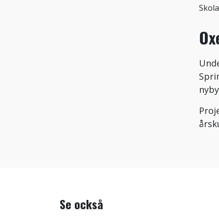
Skola
Ox
Unde
Spri
nyby
Proj
årsk
Se också