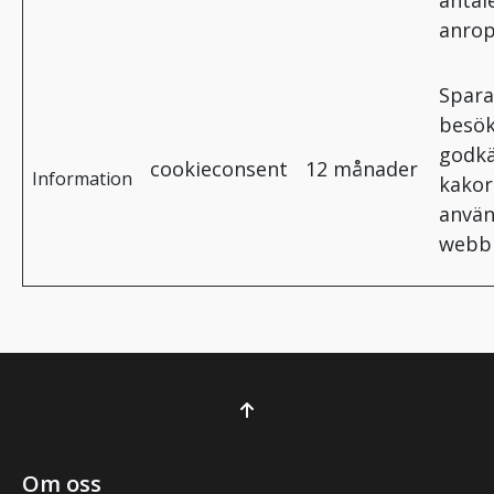
antal
anrop
Spara
besö
godkä
cookieconsent
12 månader
Information
kakor
använ
webb
Om oss