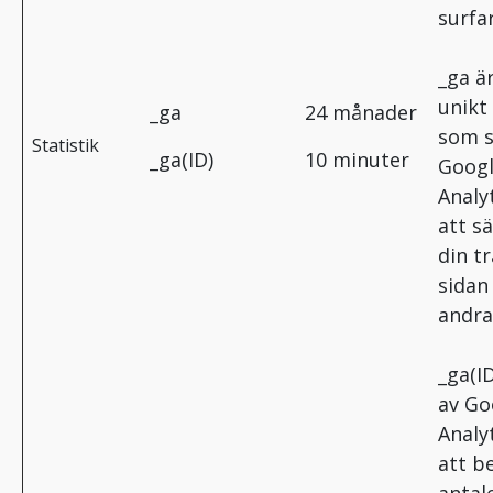
surfar
_ga är
unikt
_ga
24 månader
som s
Statistik
_ga(ID)
10 minuter
Goog
Analyt
att sä
din tra
sidan
andra
_ga(ID
av Go
Analyt
att b