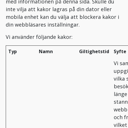
med informationen på denna sida. Skulle du
inte vilja att kakor lagras på din dator eller
mobila enhet kan du välja att blockera kakor i
din webbläsares inställningar.
Vi använder följande kakor:
Typ
Namn
Giltighetstid
Syfte
Vi sa
uppgi
vilka 
besök
länge
stann
webb
och f
vilket