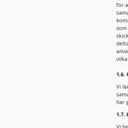
för 
sama
komm
som 
skic
delt
anvä
vilk
1.6.
Vi l
sama
har 
1.7.
Vi b