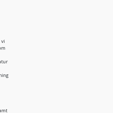
 vi
som
atur
ning
samt