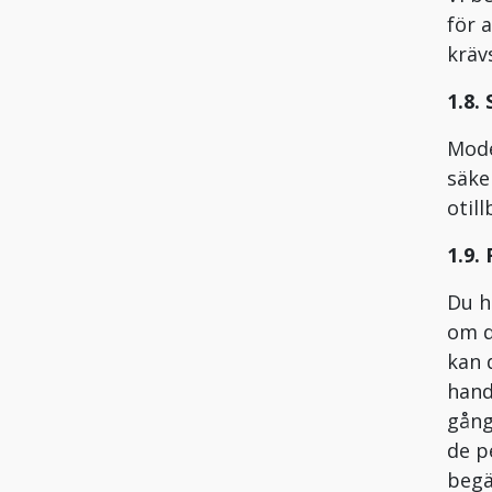
för 
kräv
1.8.
Mode
säke
otil
1.9.
Du h
om d
kan 
hand
gång
de p
begä