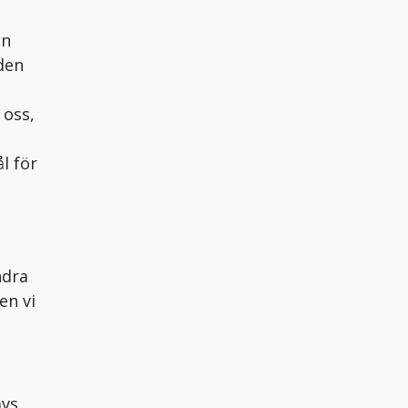
en
den
 oss,
l för
ndra
en vi
ävs