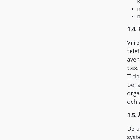
k
n
n
1.4.
Vi r
tele
även
t.ex
Tidp
beha
orga
och 
1.5.
De p
syst