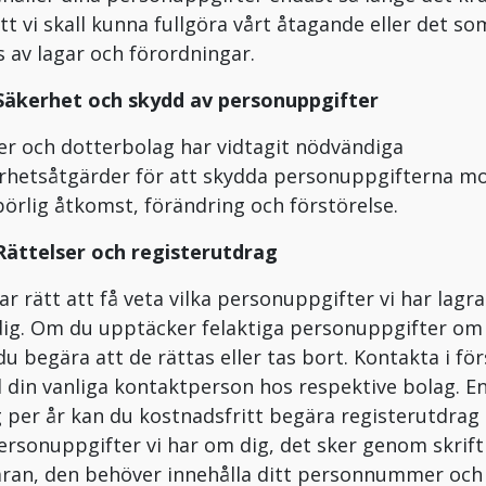
att vi skall kunna fullgöra vårt åtagande eller det so
s av lagar och förordningar.
 Säkerhet och skydd av personuppgifter
r och dotterbolag har vidtagit nödvändiga
rhetsåtgärder för att skydda personuppgifterna m
lbörlig åtkomst, förändring och förstörelse.
 Rättelser och registerutdrag
ar rätt att få veta vilka personuppgifter vi har lagr
ig. Om du upptäcker felaktiga personuppgifter om
du begära att de rättas eller tas bort. Kontakta i för
 din vanliga kontaktperson hos respektive bolag. E
 per år kan du kostnadsfritt begära registerutdrag
ersonuppgifter vi har om dig, det sker genom skrift
ran, den behöver innehålla ditt personnummer och