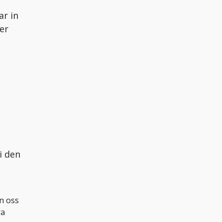
ar in
ker
i den
ån oss
ra