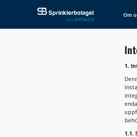
Om o
Int
1. I
Denn
Inst
inte
enda
uppf
beho
1.1.