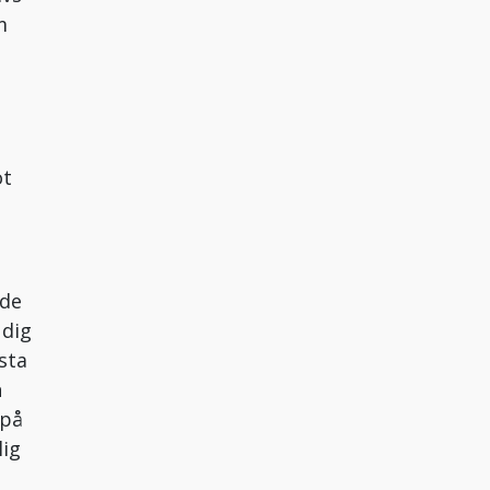
m
ot
ade
 dig
sta
n
 på
lig