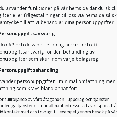
du använder funktioner på vår hemsida där du skick
ifter eller frågeställningar till oss via hemsida så s
samtycke till att vi behandlar dina personuppgifter.
 Personuppgiftsansvarig
alco AB och dess dotterbolag är vart och ett
onuppgiftsansvarig för den behandling av
onuppgifter som sker inom varje bolagsregi.
 Personuppgiftbehandling
nvänder personuppgifter i minimal omfattning men 
ttning som krävs bland annat för:
ör fullföljande av våra åtaganden i uppdrag och tjänster
ör lediga tjänster eller är allmänt intresserad av respons fr
id kontakt med oss i övrigt, till exempel genom besök på vå