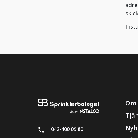
adre
skic
Inst
Om 
Tjä
Nyh
042-400 09 80