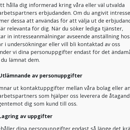
att hålla dig informerad kring våra eller väl utvalda
rbetspartners erbjudanden. Om du angivit intress
er dessa att användas för att välja ut de erbjudan
är relevanta för dig. När du söker lediga tjänster,
kar in intresseanmälningar avseende anställning hos
ar i undersökningar eller vill bli kontaktad av oss
nder vi dina personuppgifter endast för det ändamå
a du lämnat dem.
 Utlämnande av personuppgifter
ämnar ut kontaktuppgifter mellan våra bolag eller a
rbetspartners som hjälper oss leverera de åtagand
gentemot dig som kund till oss.
 Lagring av uppgifter
ehåller dina personuppgifter endast så länge det kr