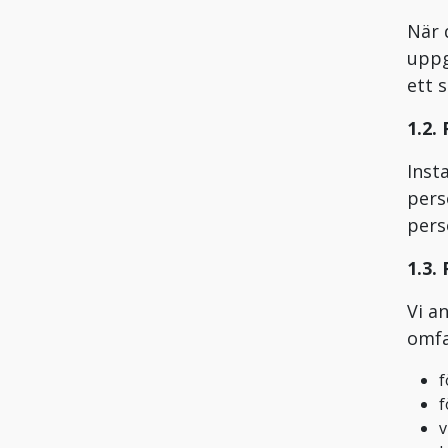
När 
uppg
ett 
1.2.
Inst
pers
pers
1.3.
Vi a
omfa
f
f
v