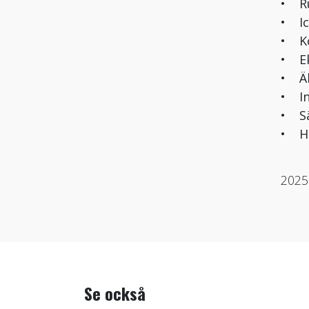
• Ru
• Ic
• Ko
• Ek
• Äl
• In
• Sä
• He
2025
Se också