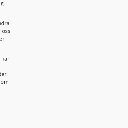
g.
ndra
r oss
er
 har
er.
inom
r