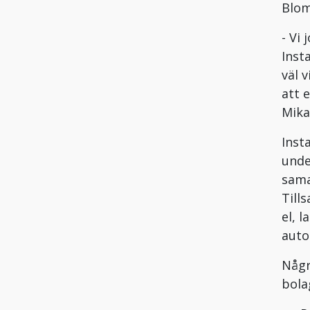
Blom
- Vi
Inst
väl 
att 
Mika
Inst
unde
sama
Till
el, 
auto
Någr
bola