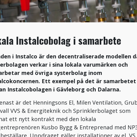
ala Instalcobolag i samarbete
den i Instalco är den decentraliserade modellen d
erbolagen verkar i sina lokala varumärken och
rbetar med övriga systerbolag inom
alcokoncernen. Ett exempel på det är samarbetet
an Instalcobolagen i Gävleborg och Dalarna.
enast är det Henningsons El, Milen Ventilation, Gru
vall VVS & Energiteknik och Sprinklerbolaget som
nat ett nytt kontrakt med den lokala
entreprenören Kusbo Bygg & Entreprenad med NP
beställare. Uppdraget gäller installationer av el, VS