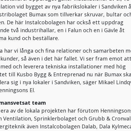
ilation vid bygget av nya fabrikslokaler i Sandviken 
stribolaget Bumax som tillverkar skruvar, bultar oc
en. De här Instalcobolagen har också ett uppdrag
nde två industrihallar, en i Falun och en i Gävle åt
a kund och beställare.
ta har vi långa och fina relationer och samarbeten 
 kunder, så även i det här fallet. Vi ser fram emot at
 med och leverera tekniska installationer med hög
itet till Kusbo Bygg & Entreprenad nu när Bumax sk
lera sig i nya lokaler i Sandviken, säger Mikael Lindqv
enningsons El.
mansvetsat team
flera av de lokala projekten har förutom Henningsons
n Ventilation, Sprinklerbolaget och Grubb & Cronval
ergiteknik även Instalcobolagen Dalab, Dala Kylmec