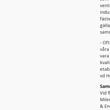
vent
indu
fäst
gälla
samm
- Of
våra
vara
kval
etab
vd H
Sam
Vid 
Mile
& En