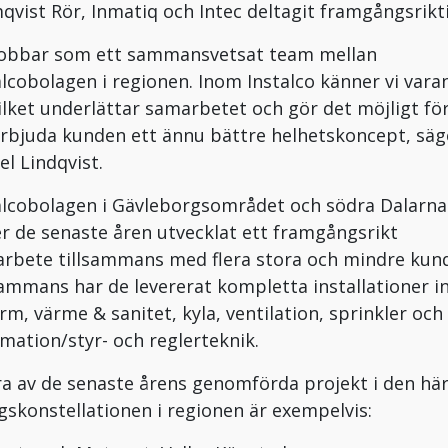
qvist Rör, Inmatiq och Intec deltagit framgångsrikti
 jobbar som ett sammansvetsat team mellan
alcobolagen i regionen. Inom Instalco känner vi vara
vilket underlättar samarbetet och gör det möjligt fö
erbjuda kunden ett ännu bättre helhetskoncept, säg
el Lindqvist.
alcobolagen i Gävleborgsområdet och södra Dalarna
r de senaste åren utvecklat ett framgångsrikt
rbete tillsammans med flera stora och mindre kund
sammans har de levererat kompletta installationer 
larm, värme & sanitet, kyla, ventilation, sprinkler och
mation/styr- och reglerteknik.
a av de senaste årens genomförda projekt i den hä
gskonstellationen i regionen är exempelvis: