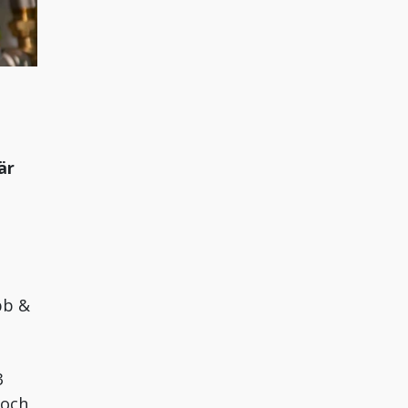
är
bb &
3
 och