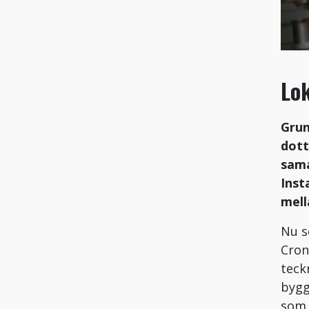
Lok
Grun
dott
sama
Inst
mell
Nu s
Cron
teck
bygg
som 