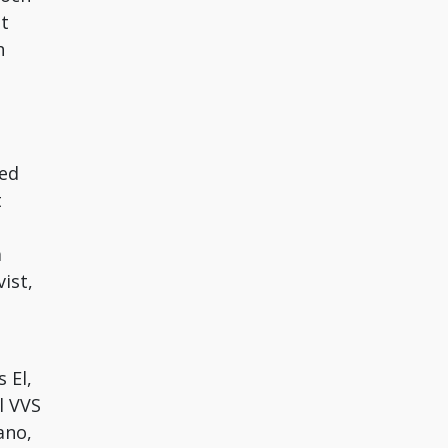
åt
h
med
t
a
ist,
 El,
l VVS
ano,