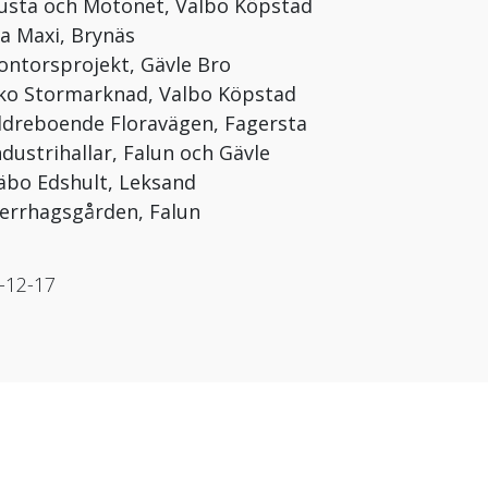
sta och Motonet, Valbo Köpstad
a Maxi, Brynäs
ntorsprojekt, Gävle Bro
o Stormarknad, Valbo Köpstad
dreboende Floravägen, Fagersta
dustrihallar, Falun och Gävle
bo Edshult, Leksand
rrhagsgården, Falun
-12-17