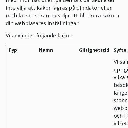
med informationen på denna sida. Skulle du
inte vilja att kakor lagras på din dator eller
mobila enhet kan du välja att blockera kakor i
din webbläsares inställningar.
Vi använder följande kakor:
Typ
Namn
Giltighetstid
Syfte
Vi sa
uppgi
vilka 
besök
länge
stann
webb
och f
vilket