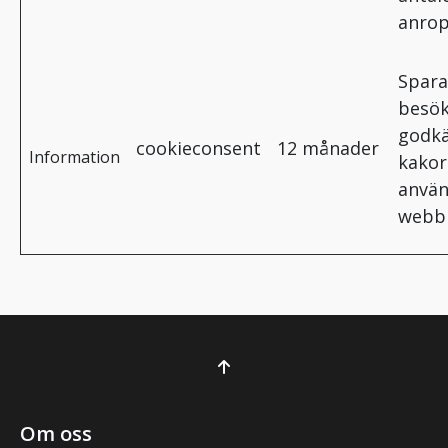
anrop
Spara
besö
godkä
cookieconsent
12 månader
Information
kakor
använ
webb
Om oss