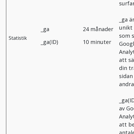
surfar
_ga är
unikt
_ga
24 månader
som s
Statistik
_ga(ID)
10 minuter
Goog
Analyt
att sä
din tra
sidan
andra
_ga(ID
av Go
Analyt
att b
antal