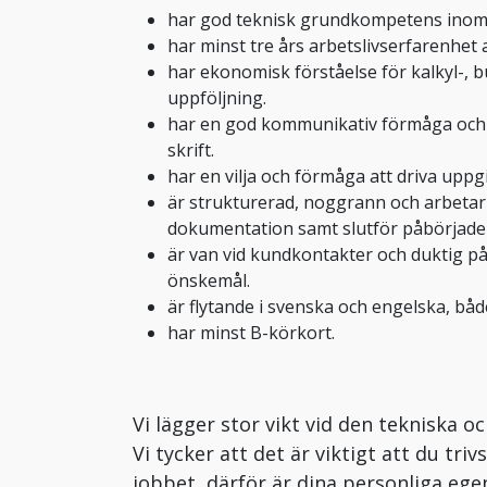
har god teknisk grundkompetens inom
har minst tre års arbetslivserfarenhet a
har ekonomisk förståelse för kalkyl-, 
uppföljning.
har en god kommunikativ förmåga och fo
skrift.
har en vilja och förmåga att driva uppg
är strukturerad, noggrann och arbetar
dokumentation samt slutför påbörjade 
är van vid kundkontakter och duktig på
önskemål.
är flytande i svenska och engelska, både 
har minst B-körkort.
Vi lägger stor vikt vid den tekniska 
Vi tycker att det är viktigt att du triv
jobbet, därför är dina personliga ege