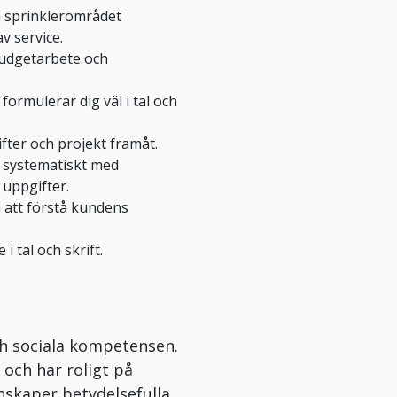
 sprinklerområdet
v service.
budgetarbete och
rmulerar dig väl i tal och
ifter och projekt framåt.
 systematiskt med
uppgifter.
 att förstå kundens
i tal och skrift.
och sociala kompetensen.
s och har roligt på
nskaper betydelsefulla.