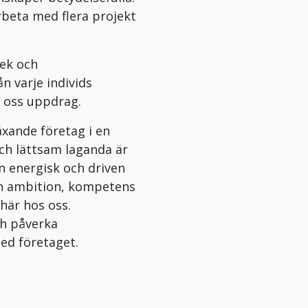
rbeta med flera projekt
lek och
n varje individs
r oss uppdrag.
äxande företag i en
och lättsam laganda är
en energisk och driven
din ambition, kompetens
 här hos oss.
ch påverka
ed företaget.