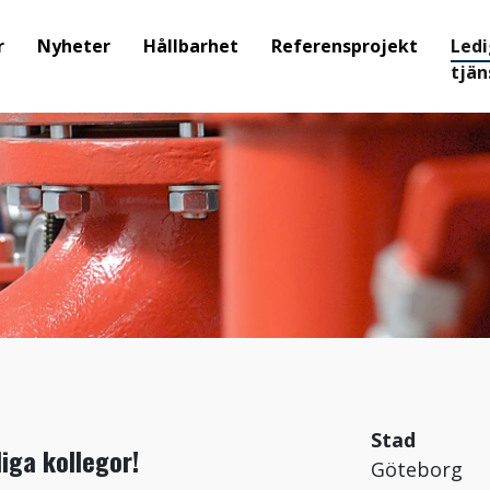
r
Nyheter
Hållbarhet
Referensprojekt
Led
tjän
Stad
iga kollegor!
Göteborg