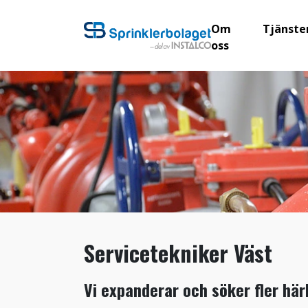
Om
Tjänste
oss
Servicetekniker Väst
Vi expanderar och söker fler härl