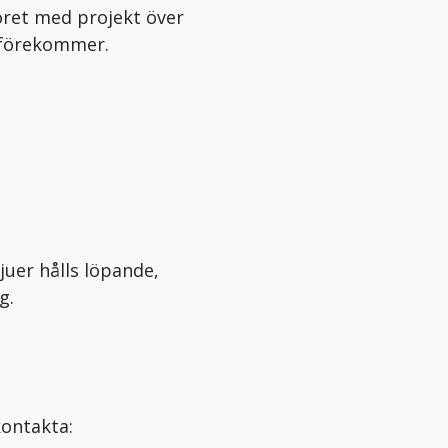
ret med projekt över
n förekommer.
juer hålls löpande,
g.
kontakta: