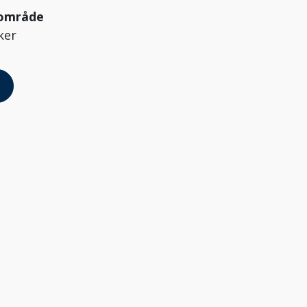
område
ker