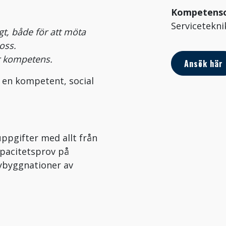
Kompetens
Servicetekni
gt, både för att möta
oss.
år kompetens.
Ansök här
 en kompetent, social
ppgifter med allt från
apacitetsprov på
nybyggnationer av